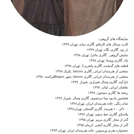
نمایشگاه های گروهی:
کارت پستال های کاربافو_گالری سایه_تهران ۱۳۹۹
دَر بود_گالری نگاه_تهران ۱۳۹۹
نمایش گروهی _گالری مانترا_تهران ۱۳۹۸
تناد_گالری ویستا_تهران ۱۳۹۸
قطعه های گمشده_گالری پلتفرم 3_تهران ۱۳۹۸
منتخبی از هنرمندان ایرانی_گالری latuvu_بلژیک ۱۳۹۸
منتخبی از هنرمندان ایرانی_گالری latuvu_شهر Bagesفرانسه ۱۳۹۸
باغ آینه_گالری وصال شیرازی_شیراز_۱۳۹۷
نقاشان ایرانی_لبنان_۱۳۹۷
ریشه ها_گالری سیحون_۱۳۹۷
هشتمین یادبود نیما مرتضوی_گالری وصال_شیراز ۱۳۹۶
تمام رنگی_خانه هنرمندان ایران_تهران۱۳۹۶
۱۰۰اثر۱۰۰ هنرمند_گالری گلستان_تهران۱۳۹۶
پلاسکو_گالری خط سفید_تهران ۱۳۹۶
گذر از مجاز_گالری مریم_تهران ۱۳۹۵
گذر از مجاز_گالری آتشی_کرمان ۱۳۹۵
جشنواره هنری ورسوس_خانه هنرمندان ایران_تهران ۱۳۹۳